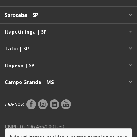
Sorocaba | SP
Itapetininga | SP
Tatuí | SP
Itapeva | SP
Campo Grande | MS
SIGA-NOS:
CNPJ:
02.196.466/0001-30
Endereço Matriz:
Avenida Darcí Carvalho Dafferner,