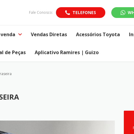
TELEFONES
WH
Fale Conosco:
-venda
Vendas Diretas
Acessórios Toyota
In
al de Peças
Aplicativo Ramires | Guizo
raseira
SEIRA