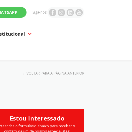
ATSAPP
Siga-nos:
stitucional
←
VOLTAR PARA A PÁGINA ANTERIOR
Estou Interessado
Preencha o formulário abaixo para receber o
contato de um de nossos especialistas: