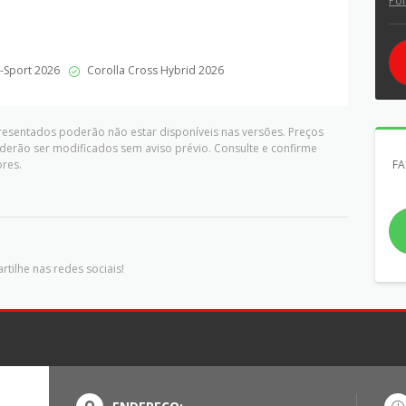
Pol
-Sport 2026
Corolla Cross Hybrid 2026
presentados poderão não estar disponíveis nas versões. Preços
derão ser modificados sem aviso prévio. Consulte e confirme
res.
FA
tilhe nas redes sociais!