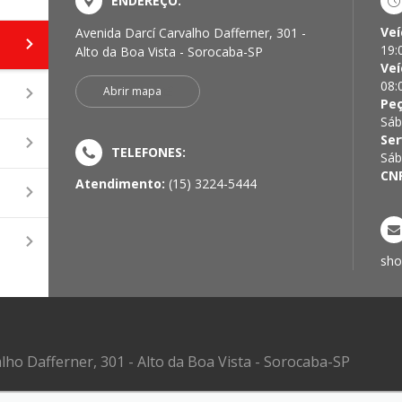
ENDEREÇO:
Veí
Avenida Darcí Carvalho Dafferner, 301 -
19:
Alto da Boa Vista - Sorocaba-SP
Veí
08:
Abrir mapa
Pe
Sáb
Ser
TELEFONES:
Sáb
CN
Atendimento:
(15) 3224-5444
sho
lho Dafferner, 301 - Alto da Boa Vista - Sorocaba-SP