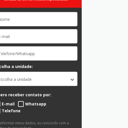
colha a unidade:
Escolha a unidade
ero receber contato por:
E-mail
Whatsapp
Telefone
 informar meus dados, eu concordo com a