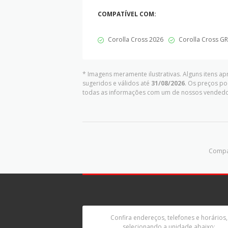
COMPATÍVEL COM:
Corolla Cross 2026
Corolla Cross GR
* Imagens meramente ilustrativas. Alguns itens a
sugeridos e válidos até
31/08/2026
. Os preços po
todas as informações com um de nossos vendedo
Compar
Confira endereços, telefones e horários,
selecionando a unidade abaixo: