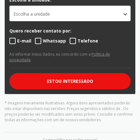
Escolha a unidade
Quero receber contato por:
E-mail
Whatsapp
Telefone
Ao informar meus dados, eu concordo com a
Política de
privacidade
.
ESTOU INTERESSADO
* Imagens meramente ilustrativas. Alguns itens apresentados poderão
não estar disponíveis nas versões. Preços sugeridos e válidos de
. Os
preços poderão ser modificados sem aviso prévio. Consulte e confirme
todas as informações com um de nossos vendedores.
Compartilhe nas redes sociais!