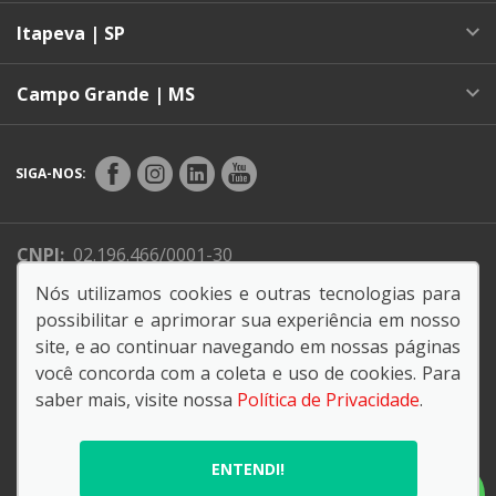
Itapeva | SP
Campo Grande | MS
SIGA-NOS:
CNPJ:
02.196.466/0001-30
Endereço Matriz:
Avenida Darcí Carvalho Dafferner,
Nós utilizamos cookies e outras tecnologias para
301 - Alto da Boa Vista - Sorocaba-SP
possibilitar e aprimorar sua experiência em nosso
site, e ao continuar navegando em nossas páginas
você concorda com a coleta e uso de cookies. Para
saber mais, visite nossa
Política de Privacidade
.
© Copyright 2026
AutoForce - Todos os direitos reservados.
ENTENDI!
Política de privacidade
.