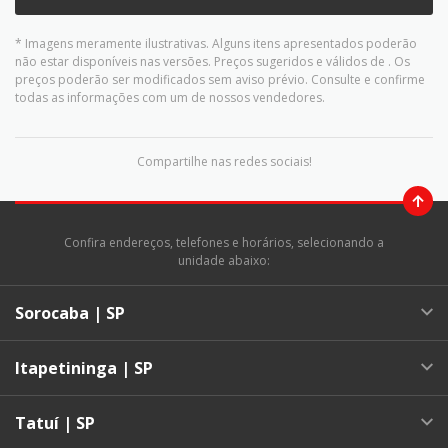
* Imagens meramente ilustrativas. Alguns itens apresentados poderão
não estar disponíveis nas versões. Preços sugeridos e válidos de
. Os
preços poderão ser modificados sem aviso prévio. Consulte e confirme
todas as informações com um de nossos vendedores.
Compartilhe nas redes sociais!
Confira endereços, telefones e horários, selecionando a
unidade abaixo:
Sorocaba | SP
Itapetininga | SP
Tatuí | SP